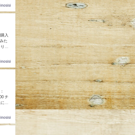
inosisi
みた
inosisi
典：
上に表
inosisi