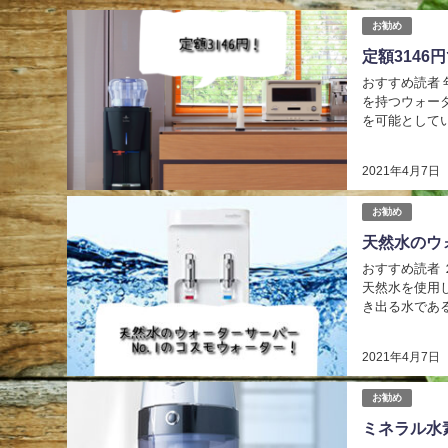
お勧め
定額3146
おすすめ読者 
を持つウォー
を可能として
まれている不純
2021年4月7日
お勧め
天然水のウ
おすすめ読者 ２０代から４
天然水を使用
き出る水であ
を吸収したり劣
2021年4月7日
お勧め
ミネラル水