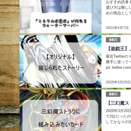
おすすめ読者 健康が気になる40代 ア
選び方は難し
めの商品とし
す。 少しずつ
2021年4月7日
遊戯王
【遊戯王】
最近Twitt
勝手に使って
pic.twitter.
2020年3月25日
遊戯王
【三幻魔ス
2020年3月
で2位だった
してかなりの
デッキは環境で