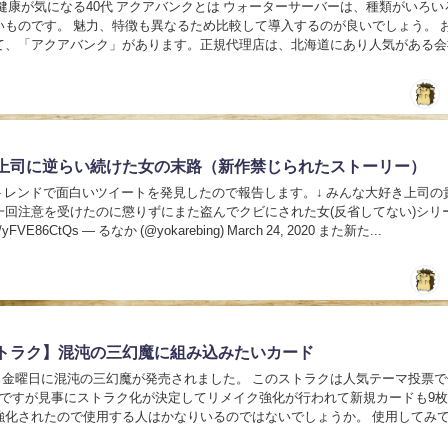
クアバンクとは ウォーターサーバーは、種類がいろいろあり
いものです。 魅力、特徴も異なるため比較して導入するのが良いでしょう。 
て、「アクアバンク」があります。正規代理店は、北海道にあり人気がある会
利用した人が増えて、他府県からの依...
上司に逆らい続けた女の末路（新作禁じられたストーリー）
erのトレンドで面白いツイートを発見したので報告します。↓ みんな大好き上司の
一回注意を受けたのに懲りずにまた盗んでクビにされた女(反省してない)シリ
com/yFVE86CtQs — るなか (@yokarebing) March 24, 2020 また新た...
トラク】混沌の三幻魔に組み込みたいカード
20日金曜日に混沌の三幻魔が発売されました。 このストラクは人気テーマ投票
のですが見事にストラク化が決定してリメイク強化が行われて新規カードも9
強化されたので使用する人はかなりいるのではないでしょうか。 使用してみ
トップになれるかというと微妙な感じで...