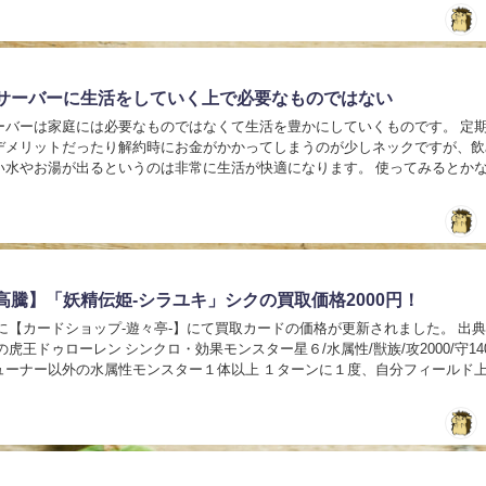
サーバーに生活をしていく上で必要なものではない
バーは家庭には必要なものではなくて生活を豊かにしていくものです。 定期購入
デメリットだったり解約時にお金がかかってしまうのが少しネックですが、飲
やお湯が出るというのは非常に生活が快適になります。 使ってみるとかなり便
ターサーバーの需要は最近ではかなり増えて...
高騰】「妖精伝姫-シラユキ」シクの買取価格2000円！
3日に【カードショップ-遊々亭-】にて買取カードの価格が更新されました。 出
ューナー以外の水属性モンスター１体以上 １ターンに１度、自分フィールド
る カードを任意の...