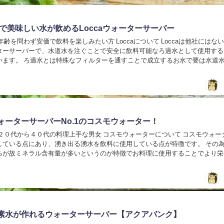
円で美味しい水が飲めるLoccaウォーターサーバー
年齢を問わず安価で飲料を楽しみたい方 Loccaについて Loccaは他社にはな
ターサーバーで、水道水を注ぐことで安全に飲料可能なろ過水として使用する
います。 ろ過水とは特殊なフィルターを通すことで成立するお水で要は水道
物をきれいに取り去れば、市販され...
ォーターサーバーNo.1のコスモウォーター！
０代の料理上手な男女 コスモウォーターについて コスモウォーターは
している点にあり、湧き出る湧水を飲料に使用している点が特徴です。 その
るが故ミネラル含有量が多いというのが特徴でお料理に使用することでより栄
化しにくい飲料で料理することを可能とし...
素水が作れるウォーターサーバー【アクアバンク】