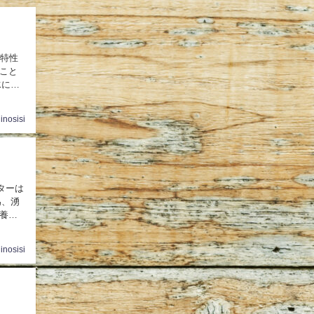
い特性
こと
水に含
inosisi
為、湧
養価
inosisi