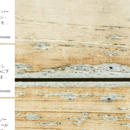
イバー
８モン
inosisi
まし
みに下
ます
inosisi
ゾー
ターが