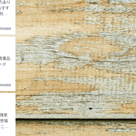
おすす
社で
inosisi
貴重品
ーズ
inosisi
で僅差
枚登場
てこの