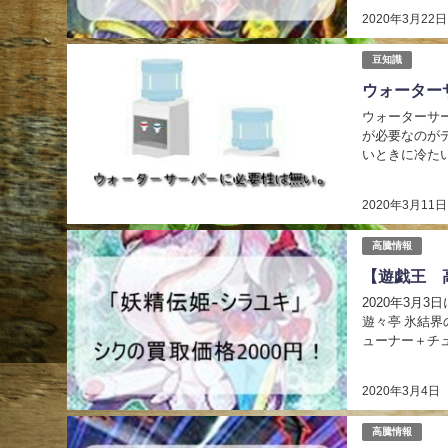
2020年3月22日
豆知識
ウォーター
ウォーターサー
が必要なのが
いときに冷たい水
利なのでウォー
2020年3月11日
高騰情報
【遊戯王 
2020年3月
遊々亭 氷結界の虎王ドゥローレン シンクロ・効果モンスター星６/水属性/獣族/攻2000/守1400 チ
ューナー＋チ
側表示で存在す
2020年3月4日
高騰情報