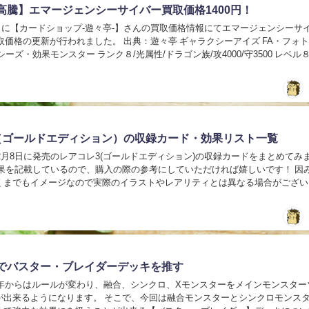
高騰】エマージェンシーサイバー買取価格1400円！
17日に【カードショップ-遊々亭-】さんの買取価格情報にてエマージェンシーサ
の更新が行われました。 出典：遊々亭 ギャラクシーアイズ FA・フォトン・
シーズ・効果モンスター ランク８/光属性/ドラゴン族/攻4000/守3500 レベル
カード...
（ゴールドエディション）の収録カード・効果リスト一覧
年2月8日に発売のレアコレ3(ゴールドエディション)の収録カードをまとめてみ
効果を記載しているので、購入の際の参考にしていただければ嬉しいです！ 因
くまでもイメージなので実際のイラストやレアリティとは異なる場合がござい
願いします。 レアコレ3(ゴールドエ...
でバスター・ブレイダーデッキを推す
20年からはルールが変わり、融合、シンクロ、Xモンスターをメインモンスター
が出来るようになります。 そこで、今回は融合モンスターとシンクロモンス