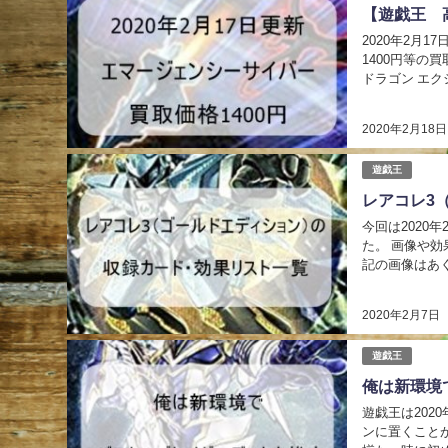
【遊戯王 
2020年2月
1400円等の買取価格
ドラゴン エク
スター×３ この
2020年2月18日
遊戯王
レアコレ3
今回は2020
た。 画像や
記の画像はあ
のでよろしくお
2020年2月7日
遊戯王
俺は新環境
遊戯王は20
ンに置くこと