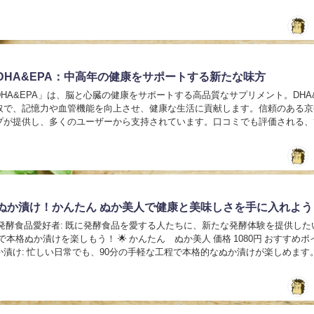
DHA&EPA：中高年の健康をサポートする新たな味方
HA&EPA」は、脳と心臓の健康をサポートする高品質なサプリメント。DHA&
取で、記憶力や血管機能を向上させ、健康な生活に貢献します。信頼のある京
プが提供し、多くのユーザーから支持されています。口コミでも評価される、
持の一助です。...
ぬか漬け！かんたん ぬか美人で健康と美味しさを手に入れよう
 発酵食品愛好者: 既に発酵食品を愛する人たちに、新たな発酵体験を提供した
分で本格ぬか漬けを楽しもう！ 🌟 かんたん ぬか美人 価格 1080円 おすすめ
漬け: 忙しい日常でも、90分の手軽な工程で本格的なぬか漬けが楽しめます。煩