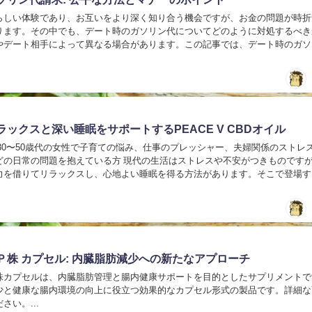
らしい体験であり、お互いをより深く知り合う機会ですが、お金の問題が時折
ります。その中でも、デート時のガソリン代についてどのように対処するべき
やデート相手によって異なる場合があります。この記事では、デート時のガソ
、合理的な方法について探ってみましょう。 デート時...
ックスと深い睡眠をサポートするPEACE V CBDオイル
 30〜50歳代の女性で子育ての悩み、仕事のプレッシャー、夫婦関係のストレ
どの日常の問題を抱えている方 現代の生活はストレスや不安がつきものです
力を借りてリラックスし、心地よい睡眠を得る方法があります。そこで登場す
V」のCBDオイルです。この製品はブロ...
Ｐ株 カプセル: 内臓脂肪減少への新たなアプローチ
株カプセルは、内臓脂肪管理と腸内健康サポートを目的としたサプリメントで
少と健康な腸内環境の向上に役立つ効果的なカプセル形式の製品です。詳細な
さい。...