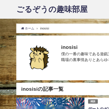
ごるぞうの趣味部屋
ホーム
inosisi
inosisi
僕の一番の趣味である遊戯
職場の裏事情ありとあらゆ
inosisiの記事一覧
雑談
デートのガ