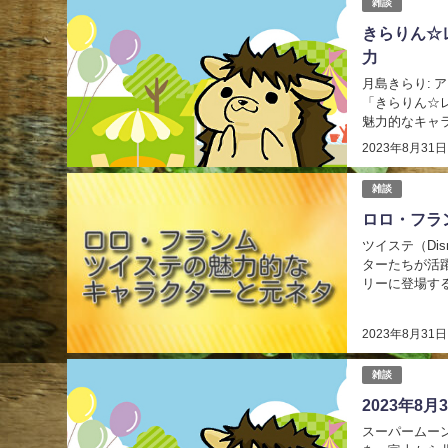
雑談
きらりん☆
力
月島きらり: 
「きらりん☆
魅力的なキャ
の輝く星として
2023年8月31日
雑談
ロロ・フラ
ツイステ（Dis
ターたちが活
リーに登場す
のデザインや性
2023年8月31日
雑談
2023年
スーパームーン