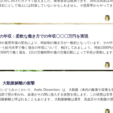
北の空に向けたカメラで捉えました。衝撃波音は観測できず、消失点高度は30
隕石にとして地上には到達していないかもしれません。小惑星帯からやってき
 pic.twitter.c...
0円の年収：柔軟な働き方での年収〇〇〇万円を実現
動や雇用市場の変化により、時給制の働き方が一般的となっています。その中
という給与水準で働く場合の年収について、検討してみましょう。 時給1500円
1500円で働く場合、1日の労働時間や週の労働日数によって年収が変動します
ような計算式で求めることができま...
、大動脈解離の衝撃
どうみゃくかいり、Aortic Dissection）は、大動脈（体内の酸素や栄養
内部で壁が剥がれ、血液がその間に侵入する状態を指します。この状態は非常
動脈解離と呼ばれることもあります。 大動脈解離は通常、高血圧や大動脈の
例：動脈硬化）がある場合に...