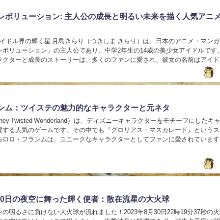
レボリューション: 主人公の成長と明るい未来を描く人気アニ
アイドル界の輝く星 月島きらり（つきしま きらり）は、日本のアニメ・マン
レボリューション」の主人公であり、中学2年生の14歳の美少女アイドルです
ラクターと成長のストーリーは、多くのファンに愛され、彼女の名前はアイド
広く知られています。 才能の開花 月島...
ンム：ツイステの魅力的なキャラクターと元ネタ
ney Twisted Wonderland）は、ディズニーキャラクターをモチーフにしたキ
躍する人気のゲームです。その中でも『グロリアス・マスカレード』というス
るロロ・フランムは、ユニークなキャラクターとしてファンに愛されています
格には、有名な文学作品...
8月30日の夜空に舞った輝く使者：散在流星の大火球
の明るさに負けない大火球が流れました！2023年8月30日22時19分37秒の