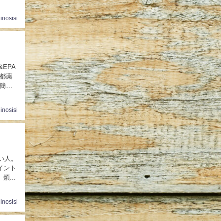
inosisi
EPA
都薬
簡単
inosisi
い人。
ポイント
...
inosisi