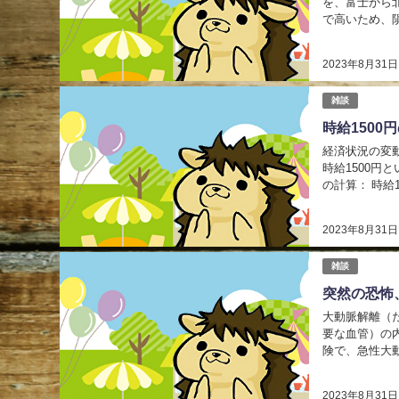
を、富士から
で高いため、
在流星の火球でした。
2023年8月31日
雑談
時給150
経済状況の変
時給1500円
の計算： 時給
本的には以下の
2023年8月31日
雑談
突然の恐怖
大動脈解離（だい
要な血管）の
険で、急性大
化がある状態（
2023年8月31日