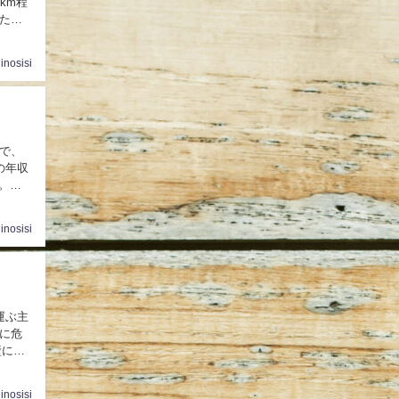
km程
た散
inosisi
で、
の年収
。基
inosisi
を運ぶ主
に危
壁に変
inosisi