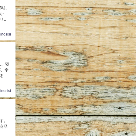
気に
か
リン
inosisi
ス、寝
が、幸
るの
inosisi
す。
商品