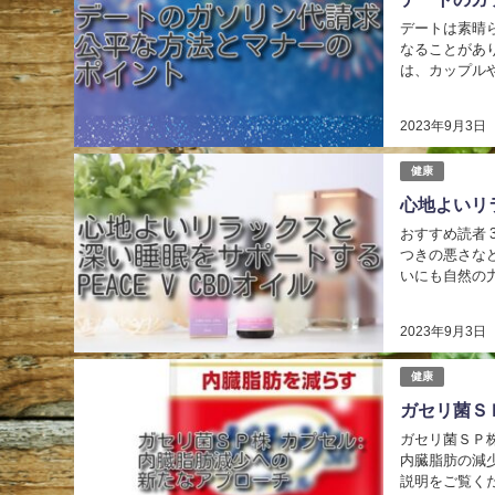
デートは素晴
なることがあ
は、カップル
代について考え
2023年9月3日
健康
心地よいリラ
おすすめ読者
つきの悪さな
いにも自然の
が「PEACE 
2023年9月3日
健康
ガセリ菌Ｓ
ガセリ菌ＳＰ
内臓脂肪の減
説明をご覧くだ