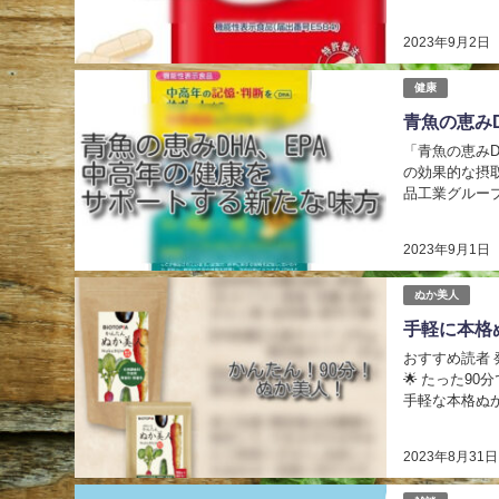
2023年9月2日
健康
青魚の恵み
「青魚の恵みD
の効果的な摂
品工業グルー
で手軽な健康維
2023年9月1日
ぬか美人
手軽に本格
おすすめ読者
🌟 たった90
手軽な本格ぬか
2023年8月31日