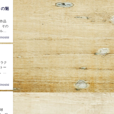
メの魅
ガ作品
。その
ル界
inosisi
ャラク
トー
。彼
inosisi
火球