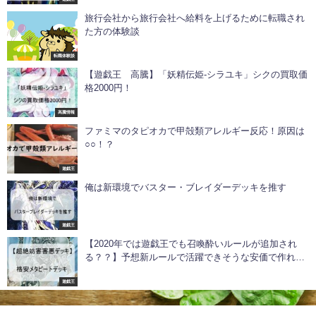
旅行会社から旅行会社へ給料を上げるために転職され
た方の体験談
転職体験談
【遊戯王 高騰】「妖精伝姫-シラユキ」シクの買取価
格2000円！
高騰情報
ファミマのタピオカで甲殻類アレルギー反応！原因は
○○！？
遊戯王
俺は新環境でバスター・ブレイダーデッキを推す
遊戯王
【2020年では遊戯王でも召喚酔いルールが追加され
る？？】予想新ルールで活躍できそうな安価で作れる
害悪のメタビートデッキ
遊戯王