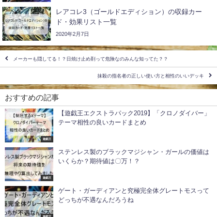
レアコレ3（ゴールドエディション）の収録カー
ド・効果リスト一覧
2020年2月7日
メーカーも隠してる！？日焼け止め剤って危険なのみんな知ってた？？
抹殺の指名者の正しい使い方と相性のいいデッキ
おすすめの記事
【遊戯王エクストラパック2019】「クロノダイバー」
テーマ相性の良いカードまとめ
遊戯王
ステンレス製のブラックマジシャン・ガールの価値は
いくらか？期待値は〇万！？
遊戯王
ゲート・ガーディアンと究極完全体グレートモスって
どっちが不遇なんだろうね
遊戯王