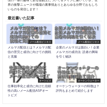
僕の一番の趣味である遊戯王についてをメインに書いていき、世
界の衝撃ニュースや職場の裏事情ありとあらゆる分野でおもしろ
いものを発信します！
最近書いた記事
メール配信ビジネス
メール配信ビジネス
メルマガ配信とは？メルマガ配
企業のメルマガは面白い！企業
信の苦労と成功に向けての挑戦
メルマガの成功法: 読者の興味
と克服
を引く秘訣
オートビズ
オーケンウォーター
仕事効率化と成功に向けた信頼
オーケンウォーターの特徴は？
性の高いメール配信ASPオー
評判もまとめて紹介します
トビズ