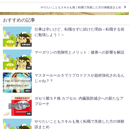
やりたいこともスキルも無く転職で失敗した方の体験談まとめ
おすすめの記事
仕事は辛いけど、転職せずに続けた理由～転職する前
に勉強しよう！～
転職体験談
マーガリンの危険性とメリット：健康への影響を解説
雑談
マスタールール５でリプロドクスが超絶強化されるん
じゃね？？
遊戯王
ガセリ菌ＳＰ株 カプセル: 内臓脂肪減少への新たなア
プローチ
健康
やりたいこともスキルも無く転職で失敗した方の体験
談まとめ