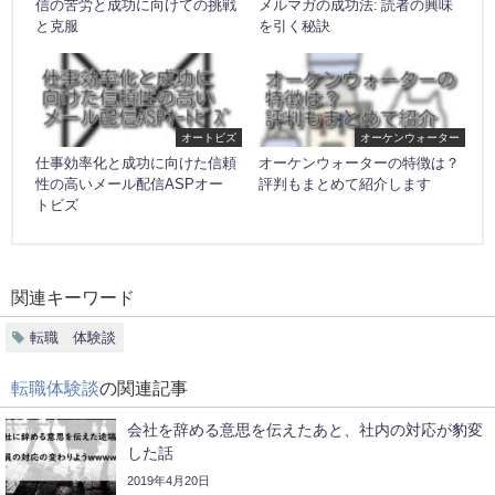
信の苦労と成功に向けての挑戦
メルマガの成功法: 読者の興味
と克服
を引く秘訣
オートビズ
オーケンウォーター
仕事効率化と成功に向けた信頼
オーケンウォーターの特徴は？
性の高いメール配信ASPオー
評判もまとめて紹介します
トビズ
関連キーワード
転職 体験談
転職体験談
の関連記事
会社を辞める意思を伝えたあと、社内の対応が豹変
した話
2019年4月20日