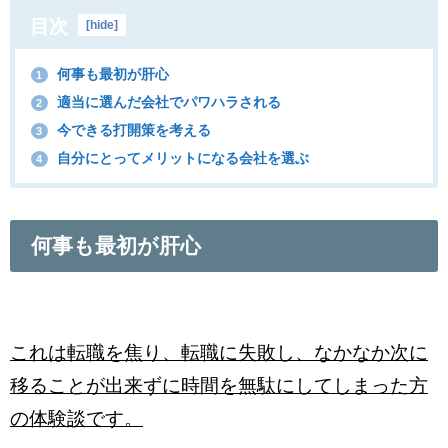
目次
[
hide
]
何事も最初が肝心
1
適当に選んだ会社でパワハラされる
2
今できる打開策を考える
3
自分にとってメリットになる会社を選ぶ
4
何事も最初が肝心
これは転職を焦り、転職に失敗し
、なかなか次に
移ることが出来ずに時間を無駄にしてしまった方
の体験談です。