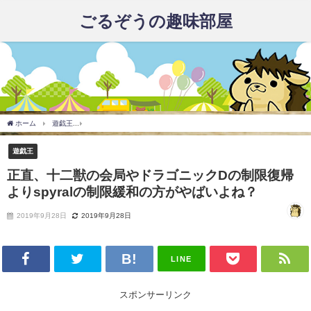
ごるぞうの趣味部屋
ホーム
遊戯王
正直、十二獣の会局やドラゴニックDの制限復帰よりspyralの制限緩
遊戯王
正直、十二獣の会局やドラゴニックDの制限復帰
よりspyralの制限緩和の方がやばいよね？
2019年9月28日
2019年9月28日
LINE
スポンサーリンク