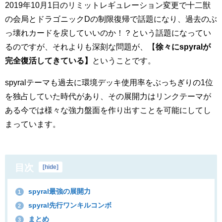
2019年10月1日のリミットレギュレーション変更で十二獣
の会局とドラゴニックDの制限復帰で話題になり、過去のぶ
っ壊れカードを戻していいのか！？という話題になってい
るのですが、それよりも深刻な問題が、【
徐々にspyralが
完全復活してきている】
ということです。
spyralテーマも過去に環境デッキ使用率をぶっちぎりの1位
を独占していた時代があり、その展開力はリンクテーマが
ある今では様々な強力盤面を作り出すことを可能にしてし
まっています。
目次
[
hide
]
spyral最強の展開力
1
spyral先行ワンキルコンボ
2
まとめ
3