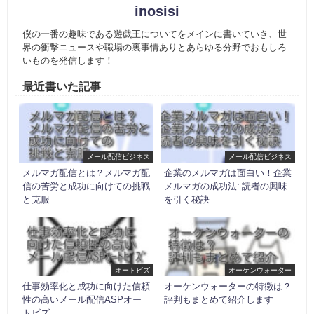
inosisi
僕の一番の趣味である遊戯王についてをメインに書いていき、世
界の衝撃ニュースや職場の裏事情ありとあらゆる分野でおもしろ
いものを発信します！
最近書いた記事
メール配信ビジネス
メール配信ビジネス
メルマガ配信とは？メルマガ配
企業のメルマガは面白い！企業
信の苦労と成功に向けての挑戦
メルマガの成功法: 読者の興味
と克服
を引く秘訣
オートビズ
オーケンウォーター
仕事効率化と成功に向けた信頼
オーケンウォーターの特徴は？
性の高いメール配信ASPオー
評判もまとめて紹介します
トビズ