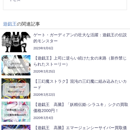
遊戯王
の関連記事
ゲート・ガーディアンの壮大な活躍：遊戯王の伝説
的モンスター
2023年9月6日
【遊戯王】上司に逆らい続けた女の末路（新作禁じ
られたストーリー）
2020年3月25日
【三幻魔ストラク】混沌の三幻魔に組み込みたいカ
ード
2020年3月22日
【遊戯王 高騰】「妖精伝姫-シラユキ」シクの買取
価格2000円！
2020年3月4日
【遊戯王 高騰】エマージェンシーサイバー買取価