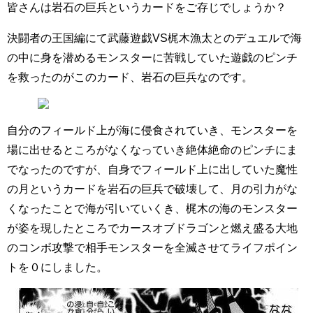
皆さんは岩石の巨兵というカードをご存じでしょうか？
決闘者の王国編にて武藤遊戯VS梶木漁太とのデュエルで海
の中に身を潜めるモンスターに苦戦していた遊戯のピンチ
を救ったのがこのカード、岩石の巨兵なのです。
自分のフィールド上が海に侵食されていき、モンスターを
場に出せるところがなくなっていき絶体絶命のピンチにま
でなったのですが、自身でフィールド上に出していた魔性
の月というカードを岩石の巨兵で破壊して、月の引力がな
くなったことで海が引いていく
き、梶木の海のモンスター
が姿を現したところでカースオブドラゴンと燃え盛る大地
のコンボ攻撃で相手モンスターを全滅させてライフポイン
トを０にしました。