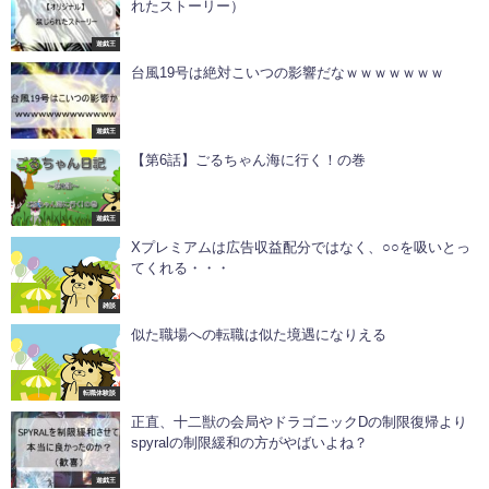
れたストーリー）
遊戯王
台風19号は絶対こいつの影響だなｗｗｗｗｗｗｗ
遊戯王
【第6話】ごるちゃん海に行く！の巻
遊戯王
Xプレミアムは広告収益配分ではなく、○○を吸いとっ
てくれる・・・
雑談
似た職場への転職は似た境遇になりえる
転職体験談
正直、十二獣の会局やドラゴニックDの制限復帰より
spyralの制限緩和の方がやばいよね？
遊戯王