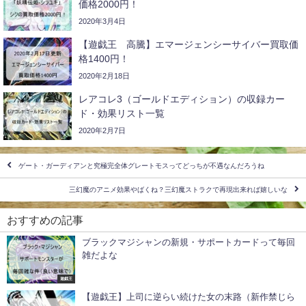
価格2000円！
2020年3月4日
【遊戯王 高騰】エマージェンシーサイバー買取価
格1400円！
2020年2月18日
レアコレ3（ゴールドエディション）の収録カー
ド・効果リスト一覧
2020年2月7日
ゲート・ガーディアンと究極完全体グレートモスってどっちが不遇なんだろうね
三幻魔のアニメ効果やばくね？三幻魔ストラクで再現出来れば嬉しいな
おすすめの記事
ブラックマジシャンの新規・サポートカードって毎回
雑だよな
遊戯王
【遊戯王】上司に逆らい続けた女の末路（新作禁じら