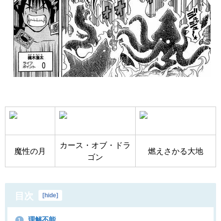
カース・オブ・ドラ
魔性の月
燃えさかる大地
ゴン
目次
[
hide
]
理解不能
1