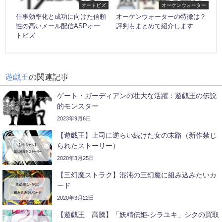
オートビズ
オーケンウォーター
仕事効率化と成功に向けた信頼
オーケンウォーターの特徴は？
性の高いメール配信ASPオー
評判もまとめて紹介します
トビズ
遊戯王
の関連記事
ゲート・ガーディアンの壮大な活躍：遊戯王の伝説
的モンスター
2023年9月6日
【遊戯王】上司に逆らい続けた女の末路（新作禁じ
られたストーリー）
2020年3月25日
【三幻魔ストラク】混沌の三幻魔に組み込みたいカ
ード
2020年3月22日
【遊戯王 高騰】「妖精伝姫-シラユキ」シクの買取